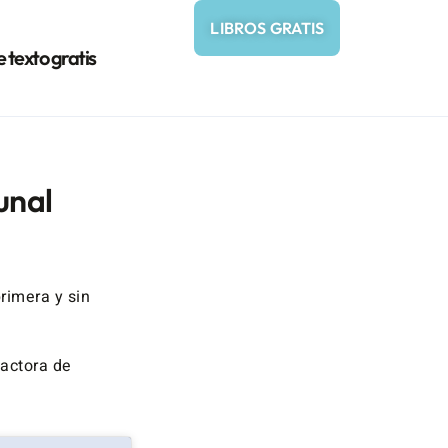
LIBROS GRATIS
e texto gratis
unal
rimera y sin
dactora de