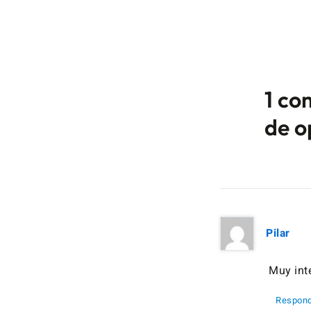
1 co
de o
Pilar
Muy inte
Respond