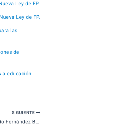
 Nueva Ley de FP.
 Nueva Ley de FP.
para las
iones de
s a educación
SIGUIENTE
Entrevista Abelardo Fernández Bagüés: docente, autor de libro de texto y tribunal de oposiciones