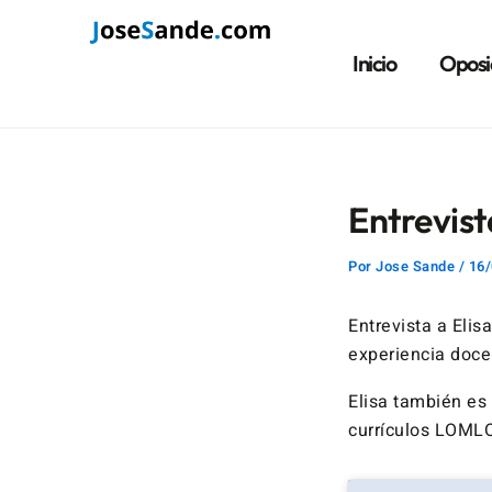
Ir
Navegación
al
de
Inicio
Oposi
contenido
entradas
Entrevist
Por
Jose Sande
/
16/
Entrevista a Elis
experiencia docen
Elisa también es 
currículos LOMLO