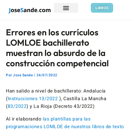
Ir
Navegación
LIBROS
al
de
contenido
entradas
Errores en los currículos
LOMLOE bachillerato
muestran lo absurdo de la
construcción competencial
Por
Jose Sande
/
24/07/2022
Han salido a nivel de bachillerato: Andalucía
(
Instrucciones 13/2022
), Castilla La Mancha
(
83/2022
) y La Rioja (Decreto 43/2022)
Al ir elaborando
las plantillas para las
programaciones LOMLOE de nuestros libros de texto