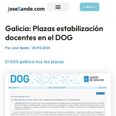
Ir
Navegación
LIBROS
al
de
contenido
entradas
Galicia: Plazas estabilización
docentes en el DOG
Por
Jose Sande
/
30/05/2022
El DOG publica hoy las plazas