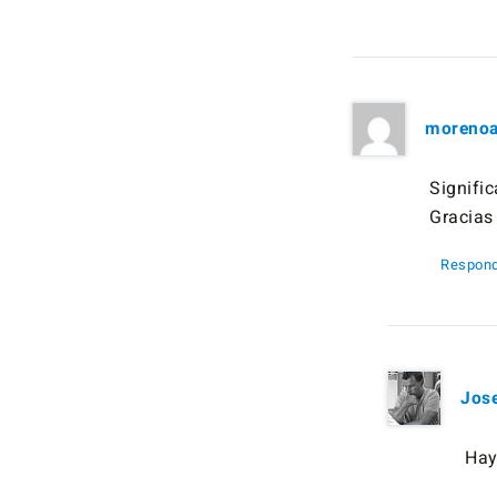
morenoa
Signifi
Gracias 
Respond
Jos
Hay