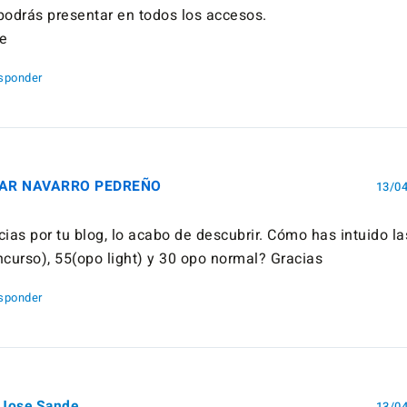
podrás presentar en todos los accesos.
e
sponder
AR NAVARRO PEDREÑO
13/04
cias por tu blog, lo acabo de descubrir. Cómo has intuido l
ncurso), 55(opo light) y 30 opo normal? Gracias
sponder
Jose Sande
13/04