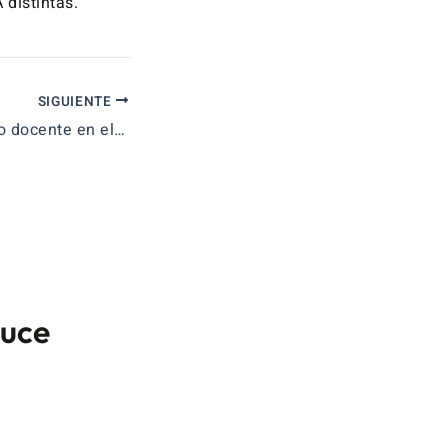
distintas.
SIGUIENTE
RD cambio acceso docente en el BOE
duce