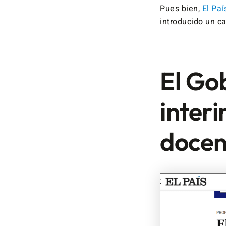
Pues bien,
El Paí
introducido un c
El Go
interi
docen