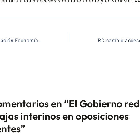
esentará a los 3 accesos simultáneamente y en varias CCAA 
Plantilla programación Economía LOMLOE (RD 243/2022)
omentarios en “El Gobierno re
ajas interinos en oposiciones
ntes”