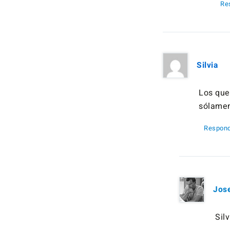
Re
Silvia
Los que
sólamen
Respond
Jos
Silv