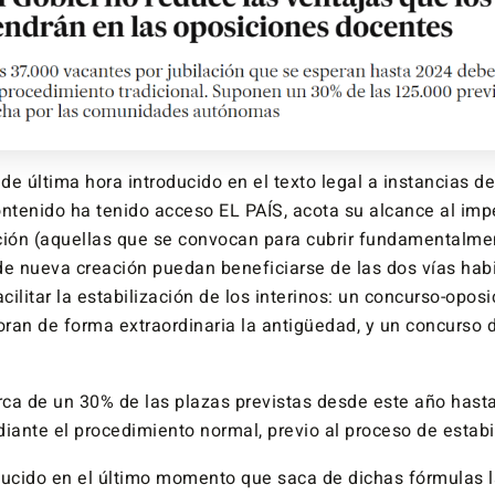
e última hora introducido en el texto legal a instancias d
ontenido ha tenido acceso EL PAÍS, acota su alcance al imp
ción (aquellas que se convocan para cubrir fundamentalme
 de nueva creación puedan beneficiarse de las dos vías habi
acilitar la estabilización de los interinos: un concurso-opos
ran de forma extraordinaria la antigüedad, y un concurso d
erca de un 30% de las plazas previstas desde este año has
iante el procedimiento normal, previo al proceso de estabi
ducido en el último momento que saca de dichas fórmulas 