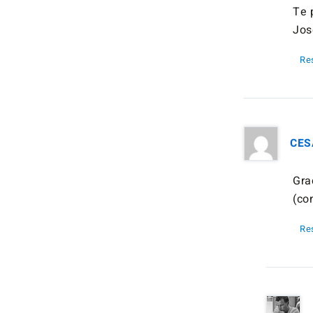
Te 
Jos
Re
CES
Gra
(co
Re