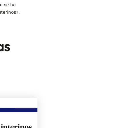
ue se ha
terinos».
as