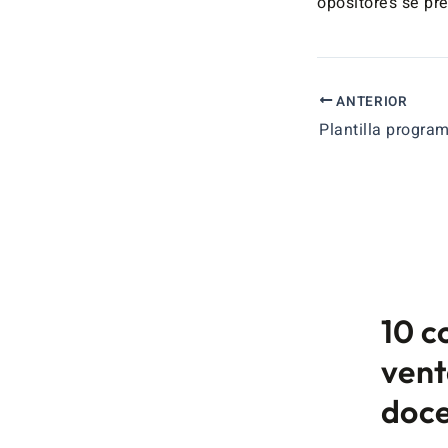
opositores se pr
ANTERIOR
10 c
vent
doce