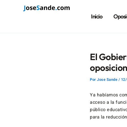
Ir
Navegación
al
de
Inicio
Oposi
contenido
entradas
El Gobier
oposicio
Por
Jose Sande
/
12/
Ya habíamos come
acceso a la funci
público educativ
para la reducción