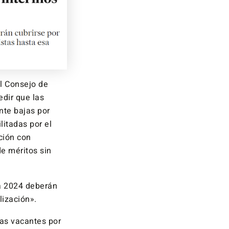
el Consejo de
edir que las
nte bajas por
litadas por el
ición con
e méritos sin
ta 2024 deberán
lización».
las vacantes por