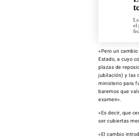
«Pero un cambio d
Estado, a cuyo c
plazas de reposi
jubilación) y las
ministerio para f
baremos que valo
examen».
«Es decir, que c
ser cubiertas med
«El cambio intro