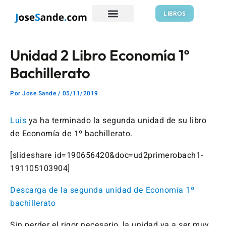
Ir
Navegación
LIBROS
al
de
contenido
entradas
Unidad 2 Libro Economía 1º
Bachillerato
Por
Jose Sande
/
05/11/2019
Luis
ya ha terminado la segunda unidad de su libro
de Economía de 1º bachillerato.
[slideshare id=190656420&doc=ud2primerobach1-
191105103904]
Descarga de la segunda unidad de Economía 1º
bachillerato
Sin perder el rigor necesario, la unidad va a ser muy