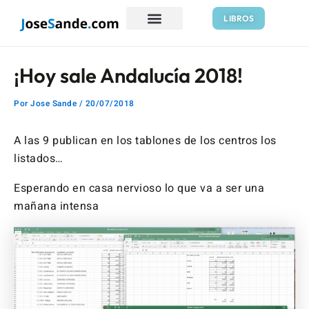
Ir
Navegación
LIBROS
al
de
contenido
entradas
¡Hoy sale Andalucía 2018!
Por
Jose Sande
/
20/07/2018
A las 9 publican en los tablones de los centros los
listados…
Esperando en casa nervioso lo que va a ser una
mañana intensa