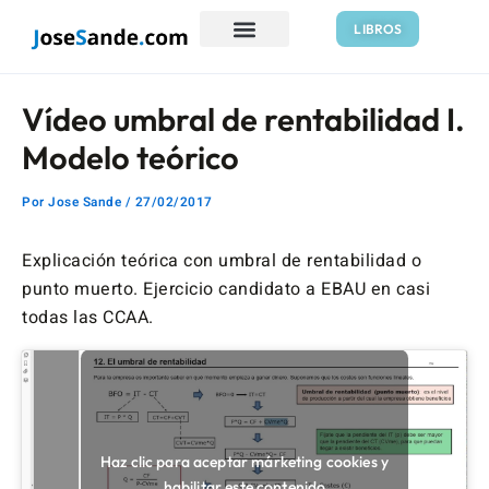
Ir
Navegación
LIBROS
al
de
contenido
entradas
Vídeo umbral de rentabilidad I.
Modelo teórico
Por
Jose Sande
/
27/02/2017
Explicación teórica con umbral de rentabilidad o
punto muerto. Ejercicio candidato a EBAU en casi
todas las CCAA.
Haz clic para aceptar márketing cookies y
habilitar este contenido