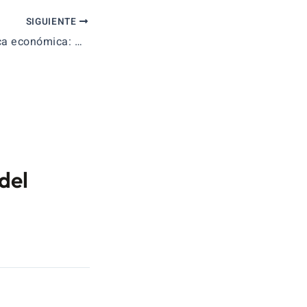
SIGUIENTE
El rap de la Política económica: Keynes vs Hayek
del