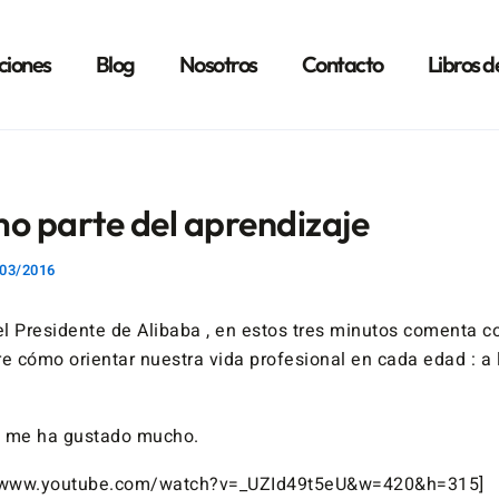
ciones
Blog
Nosotros
Contacto
Libros d
o parte del aprendizaje
03/2016
l Presidente de Alibaba , en estos tres minutos comenta 
e cómo orientar nuestra vida profesional en cada edad : a l
e me ha gustado mucho.
//www.youtube.com/watch?v=_UZId49t5eU&w=420&h=315]