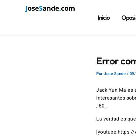
Ir
Navegación
al
de
Inicio
Oposi
contenido
entradas
Error com
Por
Jose Sande
/
09/
Jack Yun Ma es e
interesantes sobr
, 60…
La verdad es qu
[youtube https: