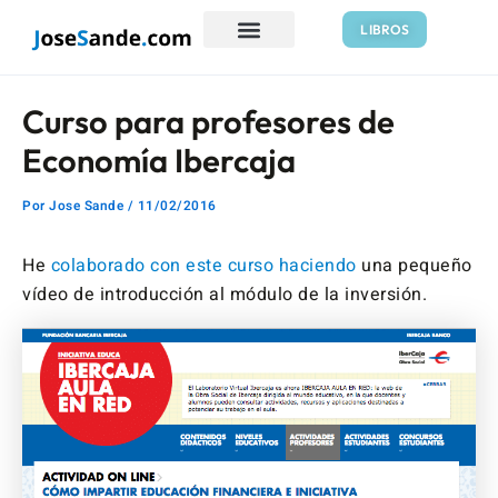
Ir
Navegación
LIBROS
al
de
contenido
entradas
Curso para profesores de
Economía Ibercaja
Por
Jose Sande
/
11/02/2016
He
colaborado con este curso haciendo
una pequeño
vídeo de introducción al módulo de la inversión.