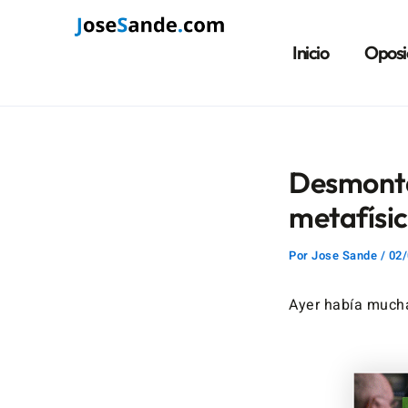
Ir
Navegación
al
de
Inicio
Oposi
contenido
entradas
Desmontan
metafísic
Por
Jose Sande
/
02/
Ayer había mucha