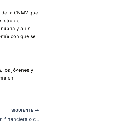
o de la CNMV que
nistro de
undaria y a un
omía con que se
a
, los jóvenes y
mía en
SIGUIENTE
Enseñar educación financiera o crítica de la educación financiera