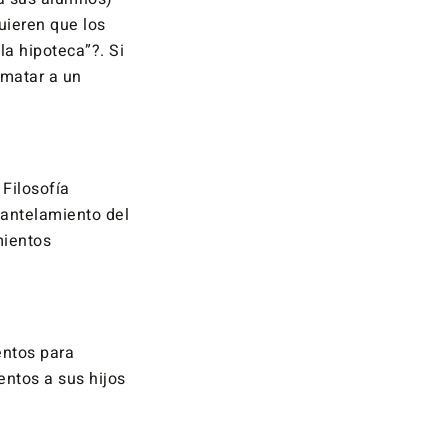
uieren que los
la hipoteca”?. Si
 matar a un
 Filosofía
mantelamiento del
mientos
entos para
entos a sus hijos