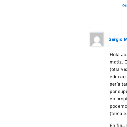
Re
Sergio 
Hola Jo
matiz. 
(otra ve
educaci
sería t
por sup
en prop
podemos
(tema e
En fin…