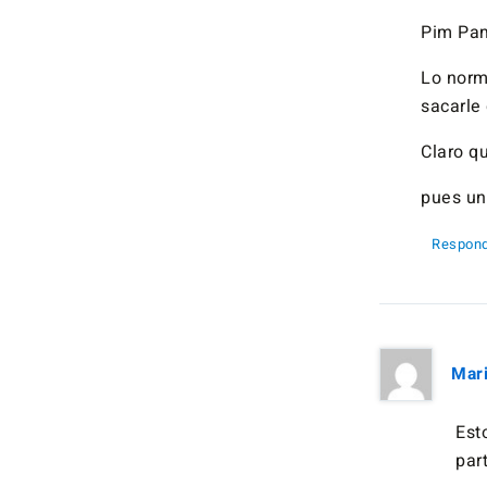
Pim Pa
Lo norm
sacarle 
Claro qu
pues un
Respond
Mar
Est
par