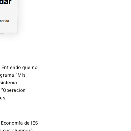
. Entiendo que no
ograma “Mis
 sistema
e “Operación
es.
e Economía de IES
 a sus alumnos)