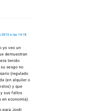
/2015 a las 14:18
o yo veo un
que demuestran
iera tenido
) su sesgo no
sario (regulado
a (en alquiler o
estos) y que
y sus fallos
s en economía).
o para Jordi