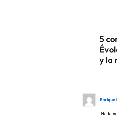
5 co
Évol
y la
Enrique 
Nada n