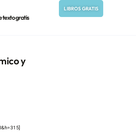
LIBROS GRATIS
e texto gratis
ómico y
0&h=315]