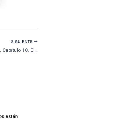
SIGUIENTE
Vídeos didácticos. Capítulo 10. El dinero, la inflación y el tipo de interés.
os están