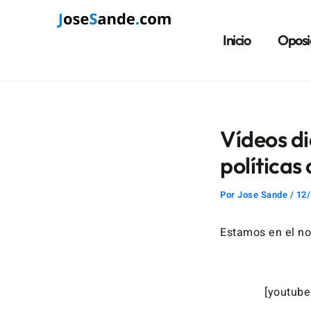
Ir
Navegación
al
de
Inicio
Oposi
contenido
entradas
Vídeos di
políticas 
Por
Jose Sande
/
12/
Estamos en el no
[youtub