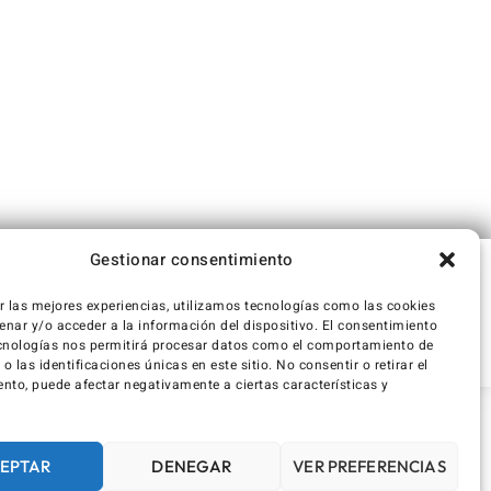
Gestionar consentimiento
r las mejores experiencias, utilizamos tecnologías como las cookies
nar y/o acceder a la información del dispositivo. El consentimiento
cnologías nos permitirá procesar datos como el comportamiento de
 las identificaciones únicas en este sitio. No consentir o retirar el
nto, puede afectar negativamente a ciertas características y
EPTAR
DENEGAR
VER PREFERENCIAS
rint
Declaración de privacidad (UE)
Política de cookies (UE)