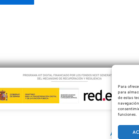
Para ofrece
para almace
de estas te
navegación o
consentimie
funciones.
AC
Aviso Legal / Imp