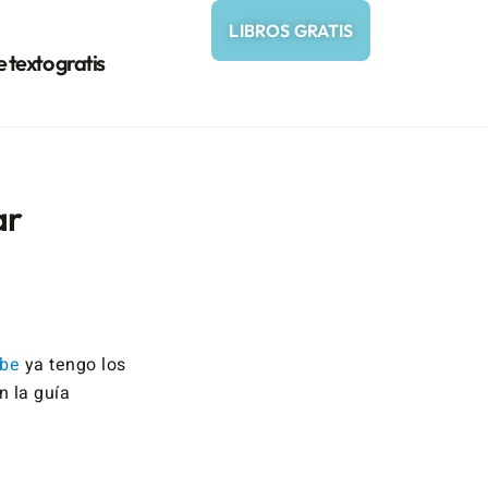
LIBROS GRATIS
e texto gratis
ar
ube
ya tengo los
n la guía