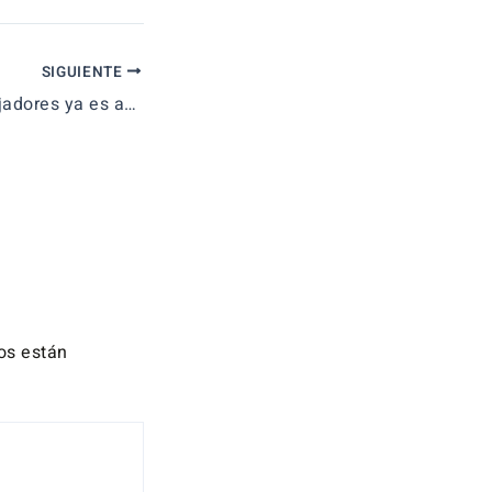
SIGUIENTE
1 de cada 5 trabajadores ya es autónomo
os están