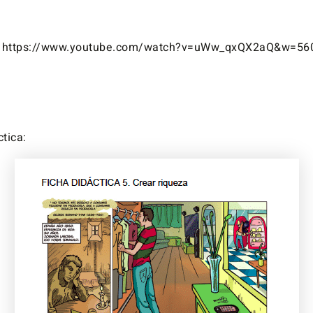
e https://www.youtube.com/watch?v=uWw_qxQX2aQ&w=56
ctica: