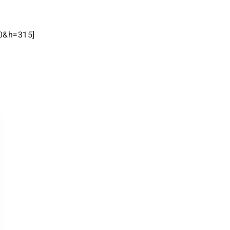
0&h=315]