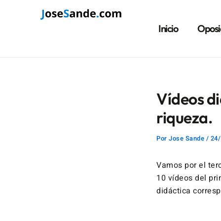
Ir
Navegación
al
de
Inicio
Oposi
contenido
entradas
Vídeos di
riqueza.
Por
Jose Sande
/
24/
Vamos por el ter
10 vídeos del pr
didáctica corres