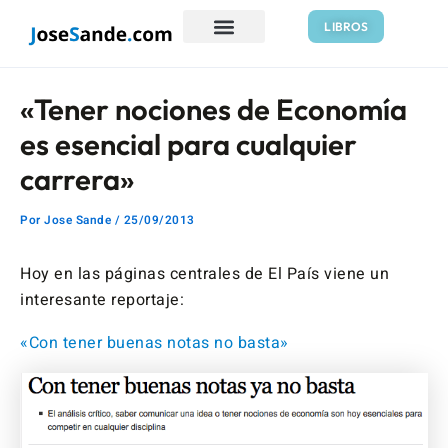
Ir
Navegación
LIBROS
al
de
contenido
entradas
«Tener nociones de Economía
es esencial para cualquier
carrera»
Por
Jose Sande
/
25/09/2013
Hoy en las páginas centrales de El País viene un
interesante reportaje:
«Con tener buenas notas no basta»