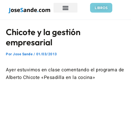
Ir
Navegación
LIBROS
al
de
contenido
entradas
Chicote y la gestión
empresarial
Por
Jose Sande
/
01/03/2013
Ayer estuvimos en clase comentando el programa de
Alberto Chicote «Pesadilla en la cocina»