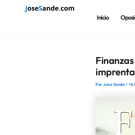
Ir
Navegación
al
de
Inicio
Oposi
contenido
entradas
Finanzas 
imprenta
Por
Jose Sande
/
16/