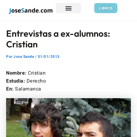
Ir
Navegación
LIBROS
al
de
contenido
entradas
Entrevistas a ex-alumnos:
Cristian
Por
Jose Sande
/
01/01/2013
Nombre:
Cristian
Estudia:
Derecho
En:
Salamanca