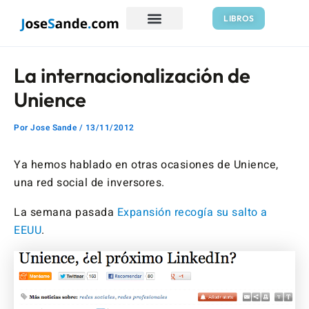
Ir
Navegación
LIBROS
al
de
contenido
entradas
La internacionalización de
Unience
Por
Jose Sande
/
13/11/2012
Ya hemos hablado en otras ocasiones de Unience,
una red social de inversores.
La semana pasada
Expansión recogía su salto a
EEUU
.