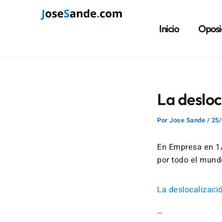
Ir
Navegación
al
de
Inicio
Oposi
contenido
entradas
La desloc
Por
Jose Sande
/
25/
En Empresa en 1/
por todo el mund
La deslocalizaci
…