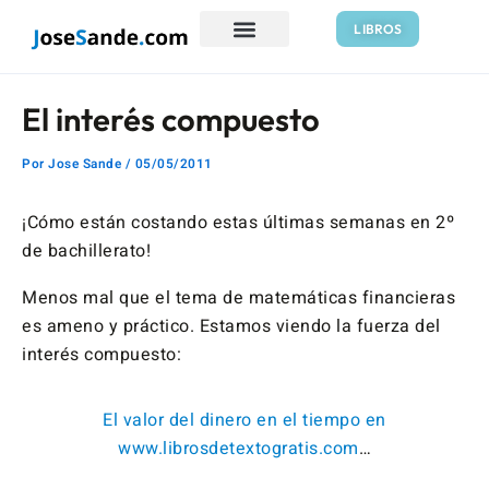
Ir
Navegación
LIBROS
al
de
contenido
entradas
El interés compuesto
Por
Jose Sande
/
05/05/2011
¡Cómo están costando estas últimas semanas en 2º
de bachillerato!
Menos mal que el tema de matemáticas financieras
es ameno y práctico. Estamos viendo la fuerza del
interés compuesto:
El valor del dinero en el tiempo en
www.librosdetextogratis.com
…