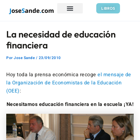
Ir
Navegación
LIBROS
al
de
contenido
entradas
La necesidad de educación
financiera
Por
Jose Sande
/
23/09/2010
Hoy toda la prensa económica recoge
el mensaje de
la Organización de Economistas de la Educación
(OEE)
:
Necesitamos educación financiera en la escuela ¡YA!