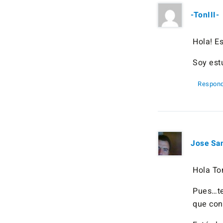
-TonIII-
Hola! E
Soy est
Respond
Jose Sa
Hola Ton
Pues…te
que con