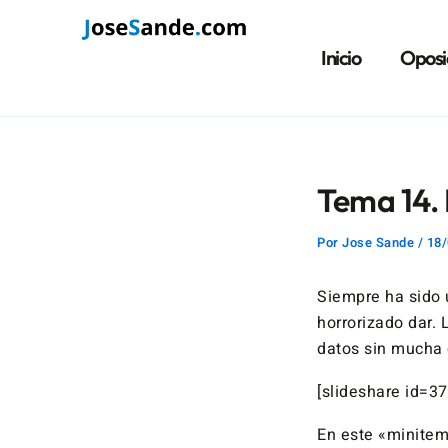
Ir
Navegación
al
de
Inicio
Oposi
contenido
entradas
Tema 14.
Por
Jose Sande
/
18/
Siempre ha sido 
horrorizado dar.
datos sin mucha 
[slideshare id=
En este «minitema