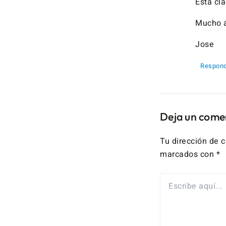
Está cl
Mucho á
Jose
Respond
Deja un come
Tu dirección de c
marcados con
*
ESCRIBE
AQUÍ...