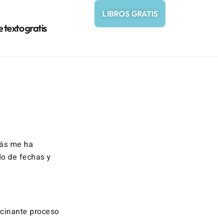
LIBROS GRATIS
e texto gratis
más me ha
do de fechas y
scinante proceso