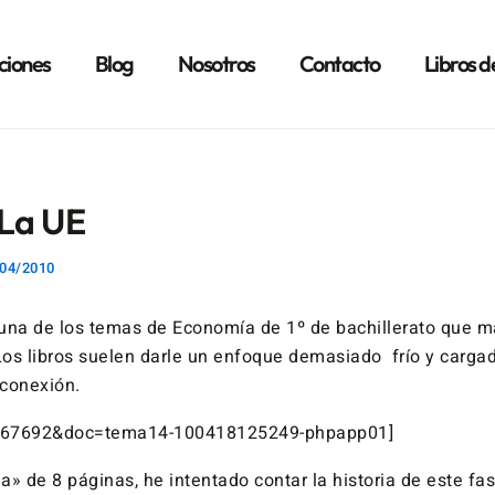
ciones
Blog
Nosotros
Contacto
Libros d
 La UE
04/2010
una de los temas de Economía de 1º de bachillerato que 
 Los libros suelen darle un enfoque demasiado frío y carga
conexión.
3767692&doc=tema14-100418125249-phpapp01]
» de 8 páginas, he intentado contar la historia de este fa