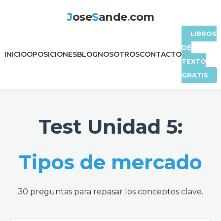
J
ose
S
ande
.
com
LIBROS
DE
INICIO
OPOSICIONES
BLOG
NOSOTROS
CONTACTO
TEXTO
GRATIS
Test Unidad 5:
Tipos de mercado
30 preguntas para repasar los conceptos clave.