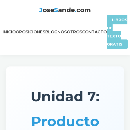
J
ose
S
ande
.
com
LIBROS
DE
INICIO
OPOSICIONES
BLOG
NOSOTROS
CONTACTO
TEXTO
GRATIS
Unidad 7:
Producto